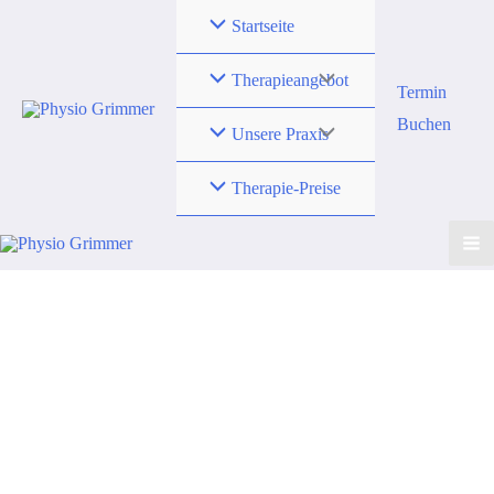
Zum
Startseite
Inhalt
springen
Therapieangebot
Termin
Buchen
Unsere Praxis
Therapie-Preise