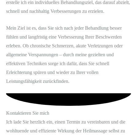
erstelle ich ein individuelles Behandlungsziel, das darauf abzielt,
schnell und nachhaltig Verbesserungen zu erzielen.
Mein Ziel ist es, dass Sie sich nach jeder Behandlung besser
fühlen und langfristig eine Verbesserung Ihrer Beschwerden
erleben. Ob chronische Schmerzen, akute Verletzungen oder
allgemeine Verspannungen – durch meine gezielten und
effektiven Techniken sorge ich dafür, dass Sie schnell
Erleichterung spüren und wieder zu Ihrer vollen
Leistungsfähigkeit zurückfinden.
Kontaktieren Sie mich
Ich lade Sie herzlich ein, einen Termin zu vereinbaren und die
wohltuende und effiziente Wirkung der Heilmassage selbst zu