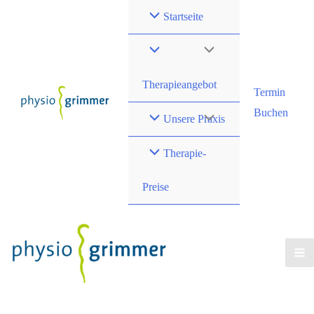
Zum
Startseite
Inhalt
springen
Therapieangebot
Termin
Buchen
Unsere Praxis
Therapie-
Preise